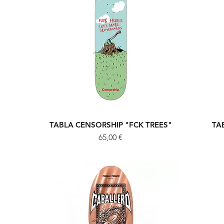
TABLA CENSORSHIP "FCK TREES"
TA
Vista rápida
Precio
65,00 €