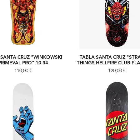
 SANTA CRUZ "WINKOWSKI
TABLA SANTA CRUZ "STR
Vista rápida
Vista rápida
PRIMEVAL PRO" 10.34
THINGS HELLFIRE CLUB FL
Precio
Precio
110,00 €
120,00 €