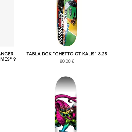
ANGER
TABLA DGK "GHETTO GT KALIS" 8.25
Vista rápida
AMES" 9
Precio
80,00 €