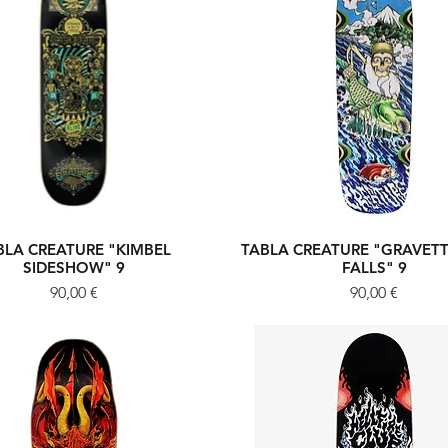
BLA CREATURE "KIMBEL
TABLA CREATURE "GRAVETTE
Vista rápida
Vista rápida
SIDESHOW" 9
FALLS" 9
Precio
Precio
90,00 €
90,00 €