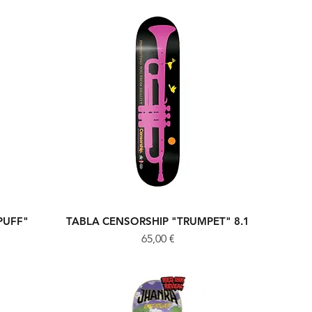
PUFF"
TABLA CENSORSHIP "TRUMPET" 8.1
Vista rápida
Precio
65,00 €