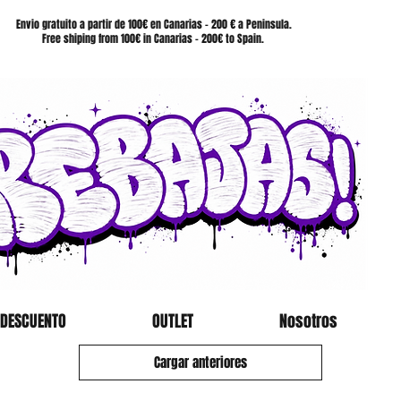
SHOP
Envio gratuito a partir de 100€ en Canarias - 200 € a Peninsula.
Free shiping from 100€ in Canarias - 200€ to Spain.
 DESCUENTO
OUTLET
Nosotros
Cargar anteriores