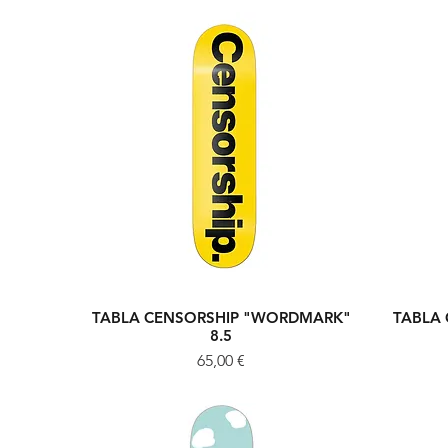
TABLA CENSORSHIP "WORDMARK"
TABLA
Vista rápida
8.5
Precio
65,00 €