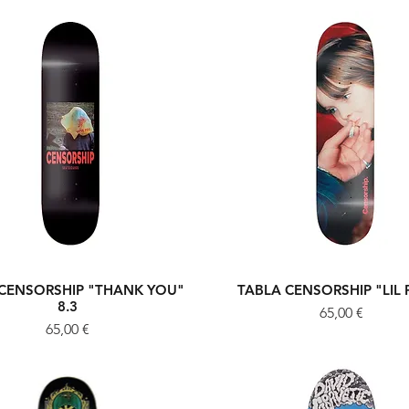
 CENSORSHIP "THANK YOU"
TABLA CENSORSHIP "LIL 
Vista rápida
Vista rápida
8.3
Precio
65,00 €
Precio
65,00 €