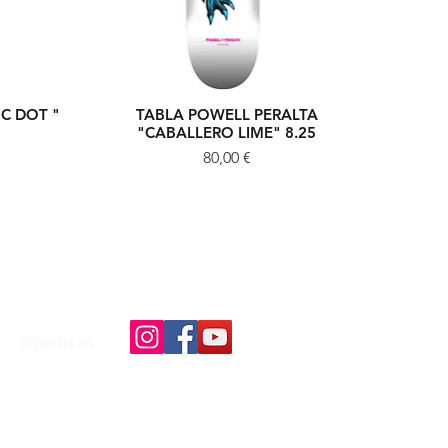
C DOT "
TABLA POWELL PERALTA
Vista rápida
"CABALLERO LIME" 8.25
Precio
80,00 €
siguenos en