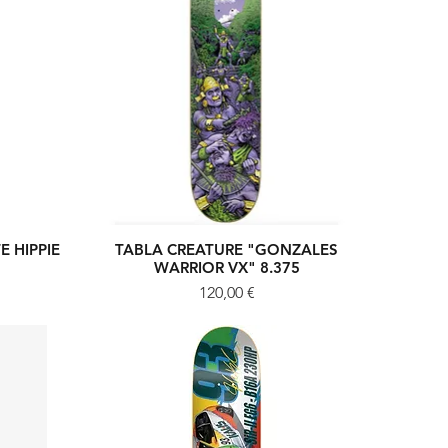
 HIPPIE
TABLA CREATURE "GONZALES
Vista rápida
WARRIOR VX" 8.375
Precio
120,00 €