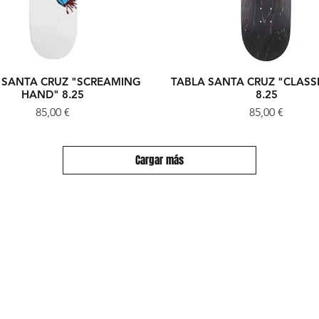
 SANTA CRUZ "SCREAMING
TABLA SANTA CRUZ "CLASSI
Vista rápida
Vista rápida
HAND" 8.25
8.25
Precio
Precio
85,00 €
85,00 €
Cargar más