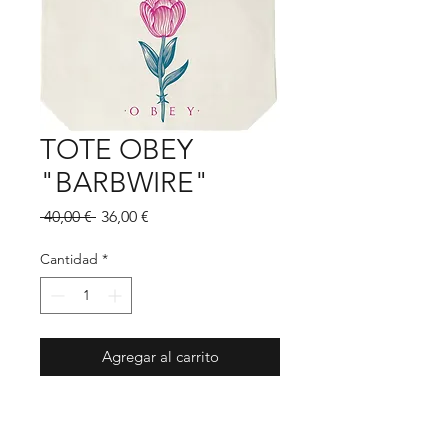
TOTE OBEY
"BARBWIRE"
Precio
Precio
 40,00 € 
36,00 €
de
oferta
Cantidad
*
Agregar al carrito