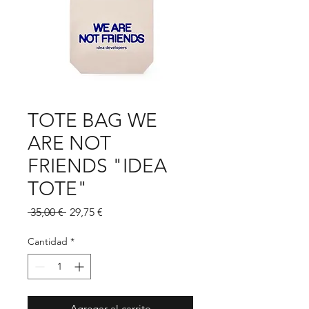
TOTE BAG WE
ARE NOT
FRIENDS "IDEA
TOTE"
Precio
Precio
 35,00 € 
29,75 €
de
oferta
Cantidad
*
Agregar al carrito