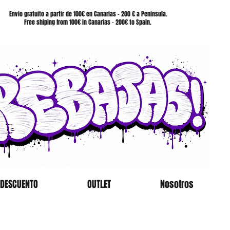
SHOP
Envio gratuito a partir de 100€ en Canarias - 200 € a Peninsula.
Free shiping from 100€ in Canarias - 200€ to Spain.
 DESCUENTO
OUTLET
Nosotros