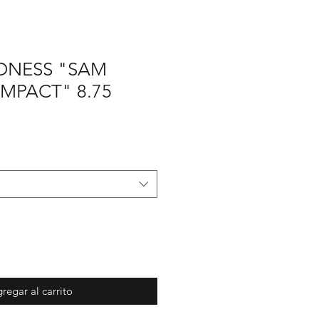
DNESS "SAM
IMPACT" 8.75
regar al carrito