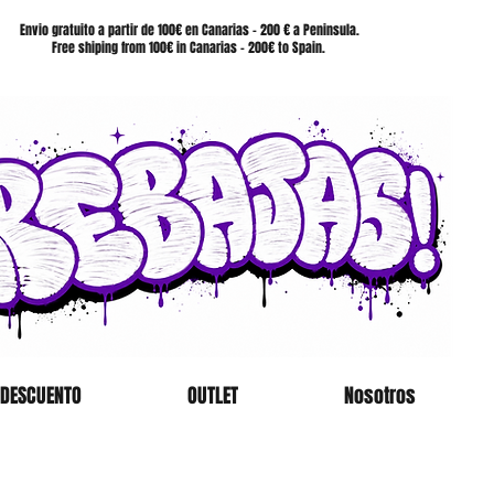
SHOP
Envio gratuito a partir de 100€ en Canarias - 200 € a Peninsula.
Free shiping from 100€ in Canarias - 200€ to Spain.
 DESCUENTO
OUTLET
Nosotros