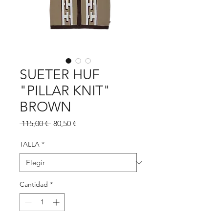
SUETER HUF
"PILLAR KNIT"
BROWN
Precio
Precio
 115,00 € 
80,50 €
de
oferta
TALLA
*
Cantidad
*