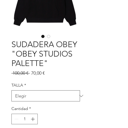
SUDADERA OBEY
"OBEY STUDIOS
PALETTE"
Precio
Precio
 100,00 € 
70,00 €
de
oferta
TALLA
*
Cantidad
*