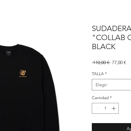
SUDADERA
"COLLAB 
BLACK
Precio
Pr
 110,00 € 
77,00 €
d
of
TALLA
*
Elegir
Cantidad
*
Ag