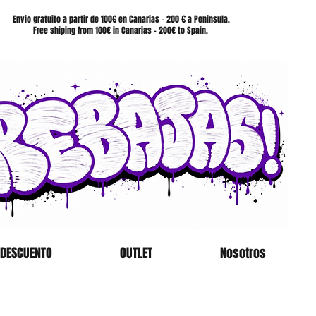
SHOP
Envio gratuito a partir de 100€ en Canarias - 200 € a Peninsula.
Free shiping from 100€ in Canarias - 200€ to Spain.
 DESCUENTO
OUTLET
Nosotros