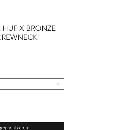
 HUF X BRONZE
CREWNECK"
ecio
e
erta
regar al carrito