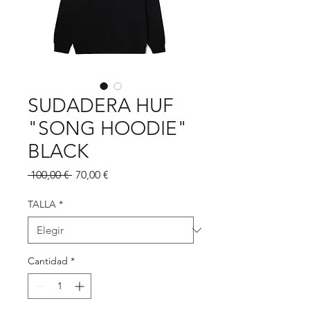
SUDADERA HUF
"SONG HOODIE"
BLACK
Precio
Precio
 100,00 € 
70,00 €
de
oferta
TALLA
*
Cantidad
*