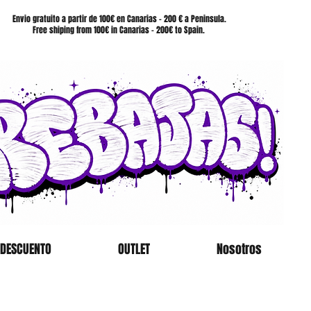
SHOP
Envio gratuito a partir de 100€ en Canarias - 200 € a Peninsula.
Free shiping from 100€ in Canarias - 200€ to Spain.
 DESCUENTO
OUTLET
Nosotros