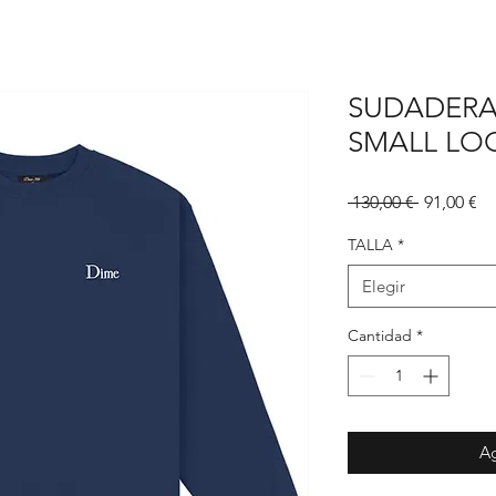
SUDADERA
SMALL LO
Precio
Pr
 130,00 € 
91,00 €
d
of
TALLA
*
Elegir
Cantidad
*
Ag