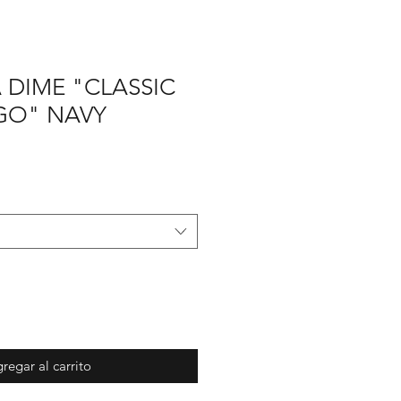
 DIME "CLASSIC
GO" NAVY
ecio
e
erta
regar al carrito