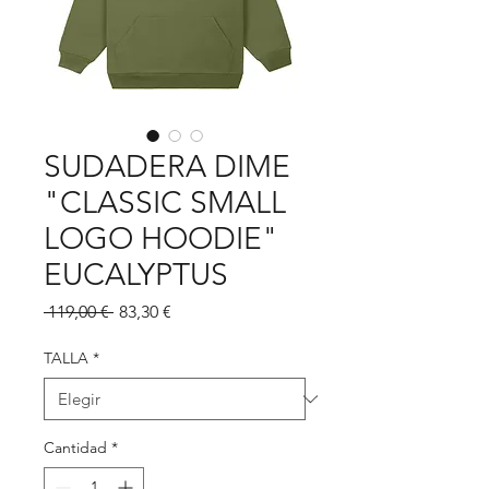
SUDADERA DIME
"CLASSIC SMALL
LOGO HOODIE"
EUCALYPTUS
Precio
Precio
 119,00 € 
83,30 €
de
oferta
TALLA
*
Cantidad
*