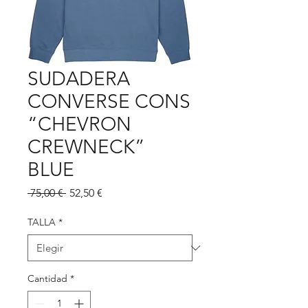
SUDADERA
CONVERSE CONS
“CHEVRON
CREWNECK”
BLUE
Precio
Precio
 75,00 € 
52,50 €
de
oferta
TALLA
*
Cantidad
*