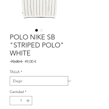
POLO NIKE SB
"STRIPED POLO"
WHITE
Precio
Precio
 70,00 € 
49,00 €
de
oferta
TALLA
*
Cantidad
*