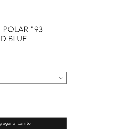
 POLAR "93
D BLUE
ecio
e
erta
regar al carrito