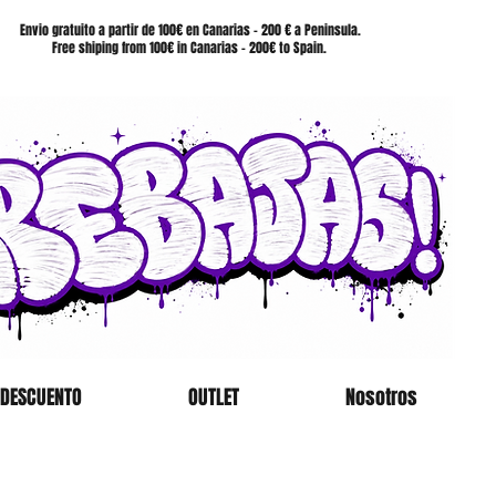
SHOP
Envio gratuito a partir de 100€ en Canarias - 200 € a Peninsula.
Free shiping from 100€ in Canarias - 200€ to Spain.
 DESCUENTO
OUTLET
Nosotros