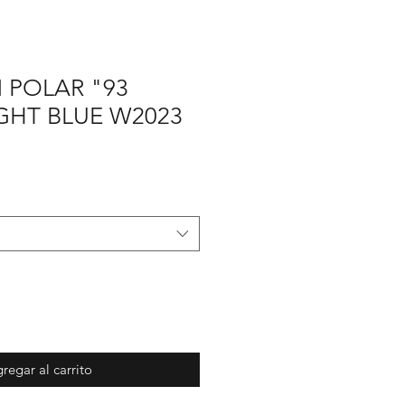
 POLAR "93
GHT BLUE W2023
ecio
e
erta
regar al carrito