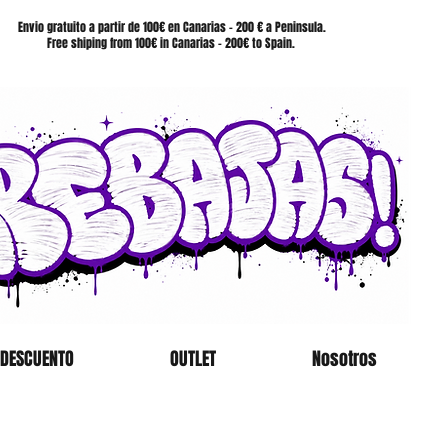
SHOP
Envio gratuito a partir de 100€ en Canarias - 200 € a Peninsula.
Free shiping from 100€ in Canarias - 200€ to Spain.
 DESCUENTO
OUTLET
Nosotros