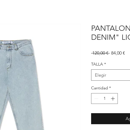
PANTALON
DENIM" LI
Precio
Pr
 120,00 € 
84,00 €
d
of
TALLA
*
Elegir
Cantidad
*
Ag