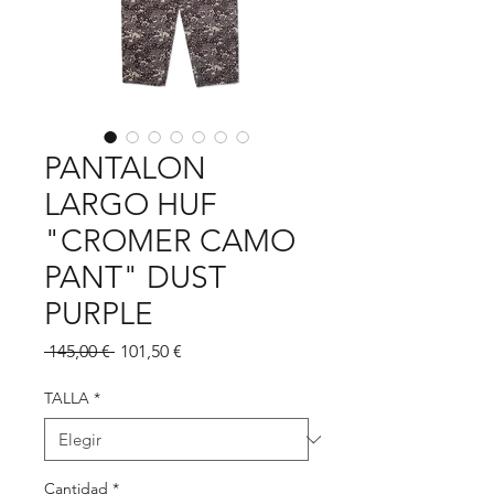
PANTALON
LARGO HUF
"CROMER CAMO
PANT" DUST
PURPLE
Precio
Precio
 145,00 € 
101,50 €
de
oferta
TALLA
*
Cantidad
*