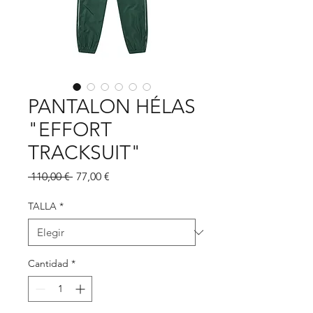
PANTALON HÉLAS
"EFFORT
TRACKSUIT"
Precio
Precio
 110,00 € 
77,00 €
de
oferta
TALLA
*
Cantidad
*