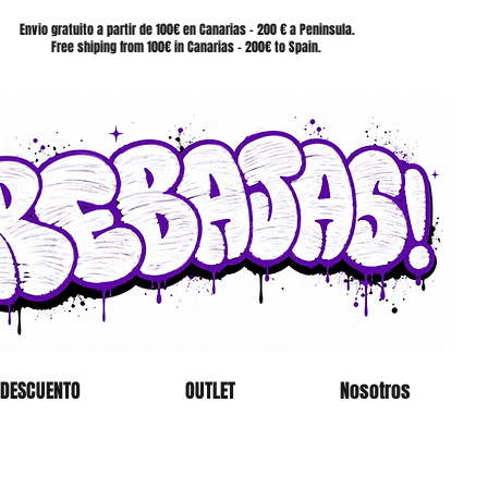
SHOP
Envio gratuito a partir de 100€ en Canarias - 200 € a Peninsula.
Free shiping from 100€ in Canarias - 200€ to Spain.
 DESCUENTO
OUTLET
Nosotros