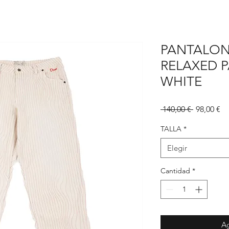
PANTALON
RELAXED 
WHITE
Precio
Pr
 140,00 € 
98,00 €
d
of
TALLA
*
Elegir
Cantidad
*
Ag