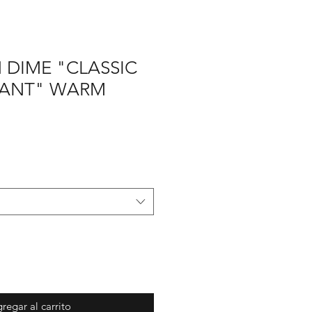
 DIME "CLASSIC
PANT" WARM
ecio
e
erta
regar al carrito