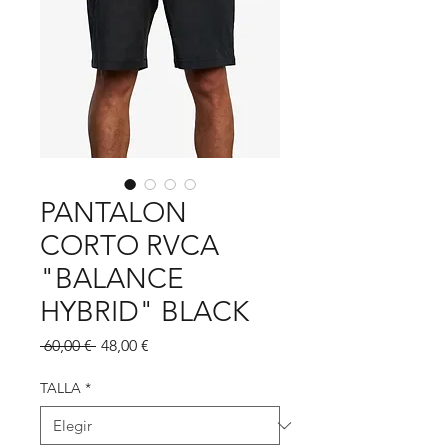
PANTALON
CORTO RVCA
"BALANCE
HYBRID" BLACK
Precio
Precio
 60,00 € 
48,00 €
de
oferta
TALLA
*