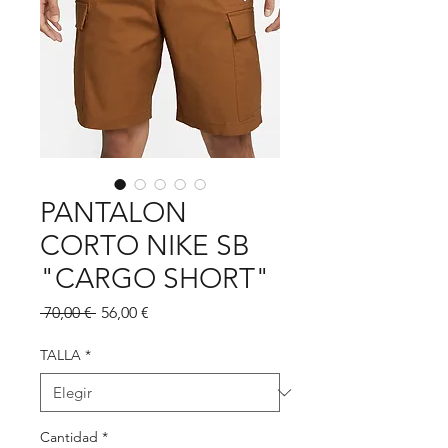
PANTALON
CORTO NIKE SB
"CARGO SHORT"
Precio
Precio
 70,00 € 
56,00 €
de
oferta
TALLA
*
Cantidad
*