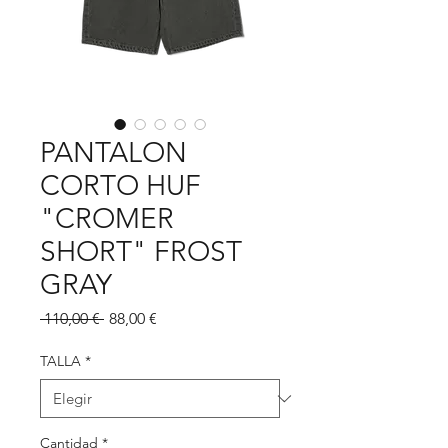
PANTALON
CORTO HUF
"CROMER
SHORT" FROST
GRAY
Precio
Precio
 110,00 € 
88,00 €
de
oferta
TALLA
*
Cantidad
*