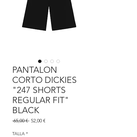
PANTALON
CORTO DICKIES
"247 SHORTS
REGULAR FIT"
BLACK
Precio
Precio
 65,00 € 
52,00 €
de
oferta
TALLA
*