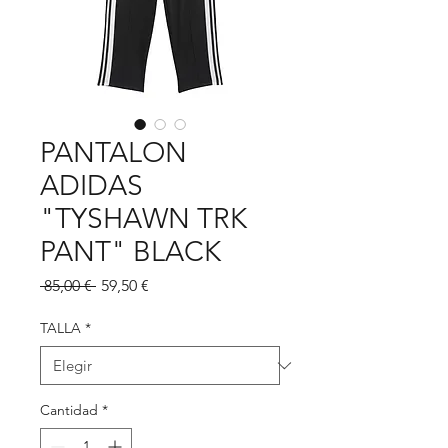
PANTALON
ADIDAS
"TYSHAWN TRK
PANT" BLACK
Precio
Precio
 85,00 € 
59,50 €
de
oferta
TALLA
*
Cantidad
*