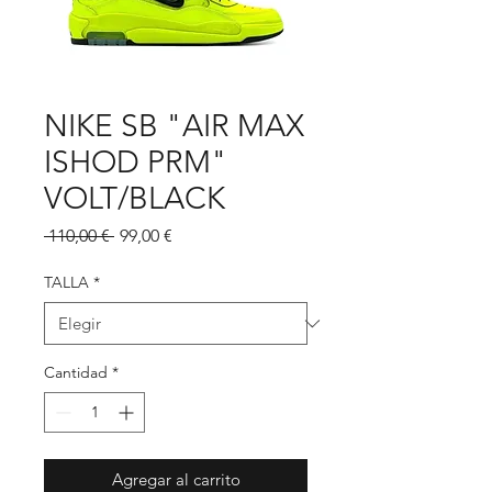
NIKE SB "AIR MAX
ISHOD PRM"
VOLT/BLACK
Precio
Precio
 110,00 € 
99,00 €
de
oferta
TALLA
*
Cantidad
*
Agregar al carrito