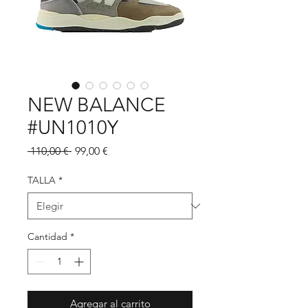
NEW BALANCE
#UN1010Y
Precio
Precio
 110,00 € 
99,00 €
de
oferta
TALLA
*
Cantidad
*
Agregar al carrito