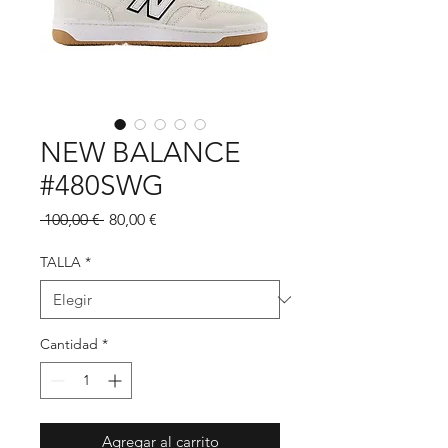
NEW BALANCE
#480SWG
Precio
Precio
 100,00 € 
80,00 €
de
oferta
TALLA
*
Cantidad
*
Agregar al carrito