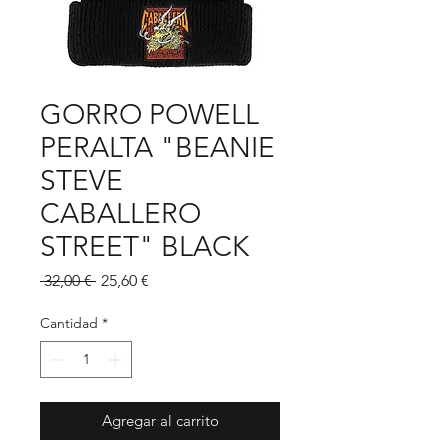
GORRO POWELL
PERALTA "BEANIE
STEVE
CABALLERO
STREET" BLACK
Precio
Precio
 32,00 € 
25,60 €
de
oferta
Cantidad
*
Agregar al carrito