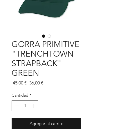
GORRA PRIMITIVE
"TRENCHTOWN
STRAPBACK"
GREEN
Precio
Precio
 45,00 € 
36,00 €
de
oferta
Cantidad
*
Agregar al carrito