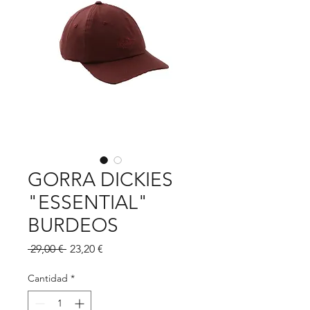
GORRA DICKIES
"ESSENTIAL"
BURDEOS
Precio
Precio
 29,00 € 
23,20 €
de
oferta
Cantidad
*