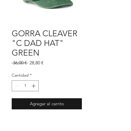
GORRA CLEAVER
"C DAD HAT"
GREEN
Precio
Precio
 36,00 € 
28,80 €
de
oferta
Cantidad
*
Agregar al carrito