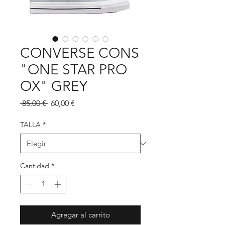
CONVERSE CONS
"ONE STAR PRO
OX" GREY
Precio
Precio
 85,00 € 
60,00 €
de
oferta
TALLA
*
Cantidad
*
Agregar al carrito