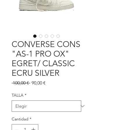
CONVERSE CONS
"AS-1 PRO OX"
EGRET/ CLASSIC
ECRU SILVER
Precio
Precio
 100,00 € 
90,00 €
de
oferta
TALLA
*
Cantidad
*