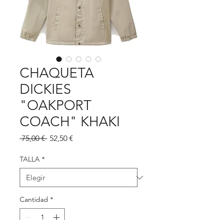
CHAQUETA
DICKIES
"OAKPORT
COACH" KHAKI
Precio
Precio
 75,00 € 
52,50 €
de
oferta
TALLA
*
Cantidad
*