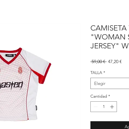
CAMISETA
"WOMAN S
JERSEY" W
Precio
Pre
 59,00 € 
47,20 €
de
ofe
TALLA
*
Elegir
Cantidad
*
Ag