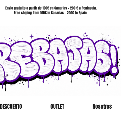
SHOP
Envio gratuito a partir de 100€ en Canarias - 200 € a Peninsula.
Free shiping from 100€ in Canarias - 200€ to Spain.
 DESCUENTO
OUTLET
Nosotros