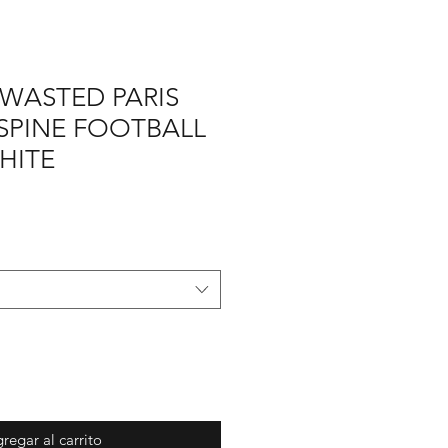
 WASTED PARIS
PINE FOOTBALL
HITE
cio
rta
regar al carrito