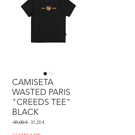
CAMISETA
WASTED PARIS
"CREEDS TEE"
BLACK
Precio
Precio
 39,00 € 
31,20 €
de
oferta