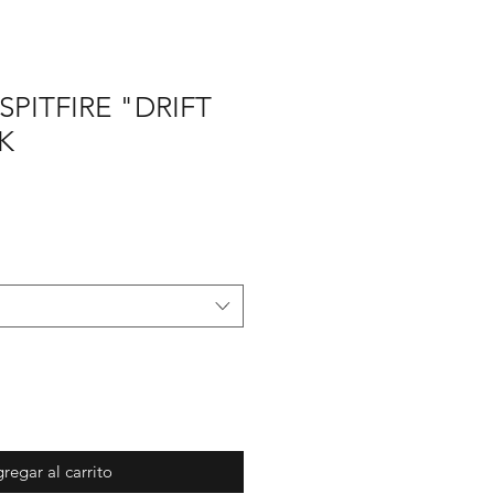
SPITFIRE "DRIFT
K
cio
rta
regar al carrito