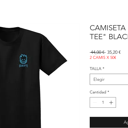
CAMISETA 
TEE" BLAC
Precio
Pre
 44,00 € 
35,20 €
de
2 CAMIS X 50€
ofe
TALLA
*
Elegir
Cantidad
*
Ag