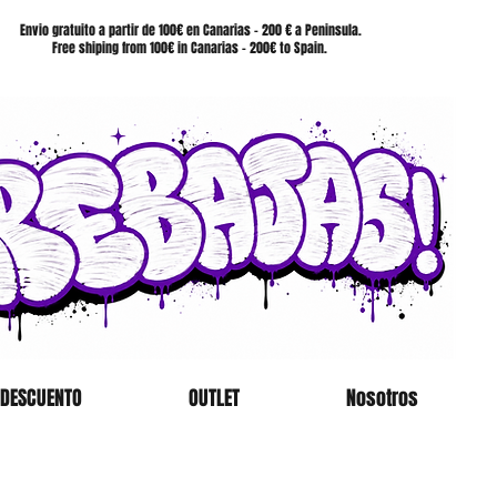
SHOP
Envio gratuito a partir de 100€ en Canarias - 200 € a Peninsula.
Free shiping from 100€ in Canarias - 200€ to Spain.
 DESCUENTO
OUTLET
Nosotros