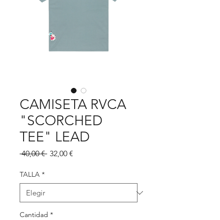
CAMISETA RVCA
"SCORCHED
TEE" LEAD
Precio
Precio
 40,00 € 
32,00 €
de
oferta
TALLA
*
Cantidad
*