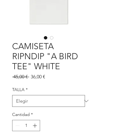
CAMISETA
RIPNDIP "A BIRD
TEE" WHITE
Precio
Precio
 45,00 € 
36,00 €
de
oferta
TALLA
*
Cantidad
*