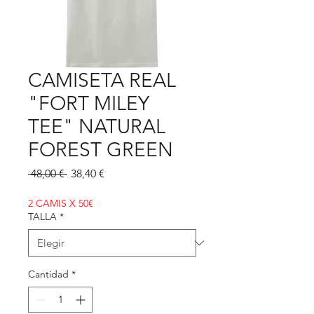
CAMISETA REAL
"FORT MILEY
TEE" NATURAL
FOREST GREEN
Precio
Precio
 48,00 € 
38,40 €
de
oferta
2 CAMIS X 50€
TALLA
*
Cantidad
*