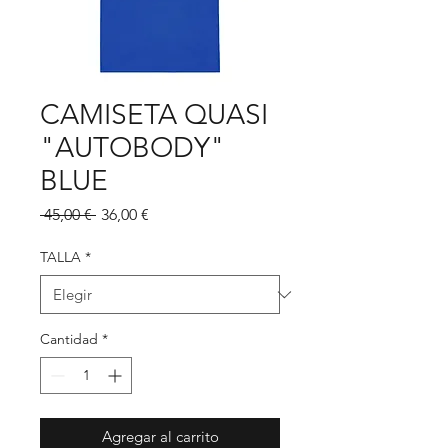
CAMISETA QUASI
"AUTOBODY"
BLUE
Precio
Precio
 45,00 € 
36,00 €
de
oferta
TALLA
*
Cantidad
*
Agregar al carrito