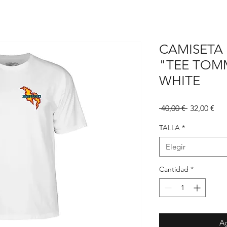
CAMISETA
"TEE TOM
WHITE
Precio
Pre
 40,00 € 
32,00 €
de
ofe
TALLA
*
Elegir
Cantidad
*
Ag