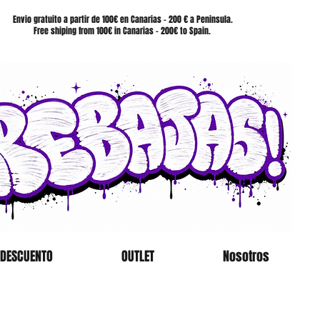
SHOP
Envio gratuito a partir de 100€ en Canarias - 200 € a Peninsula.
Free shiping from 100€ in Canarias - 200€ to Spain.
 DESCUENTO
OUTLET
Nosotros