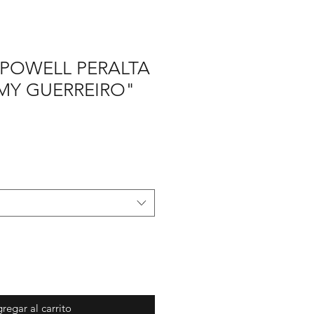
 POWELL PERALTA
MY GUERREIRO"
cio
rta
regar al carrito