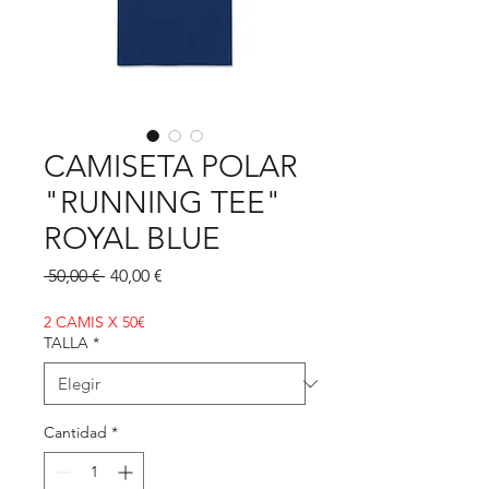
CAMISETA POLAR
"RUNNING TEE"
ROYAL BLUE
Precio
Precio
 50,00 € 
40,00 €
de
oferta
2 CAMIS X 50€
TALLA
*
Cantidad
*