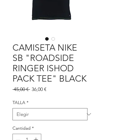
CAMISETA NIKE
SB "ROADSIDE
RINGER ISHOD
PACK TEE" BLACK
Precio
Precio
 45,00 € 
36,00 €
de
oferta
TALLA
*
Cantidad
*