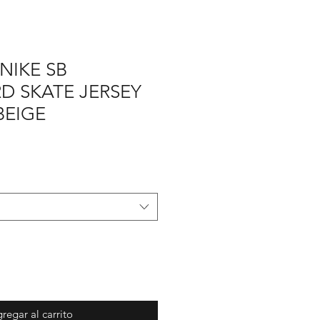
NIKE SB
D SKATE JERSEY
BEIGE
cio
rta
regar al carrito