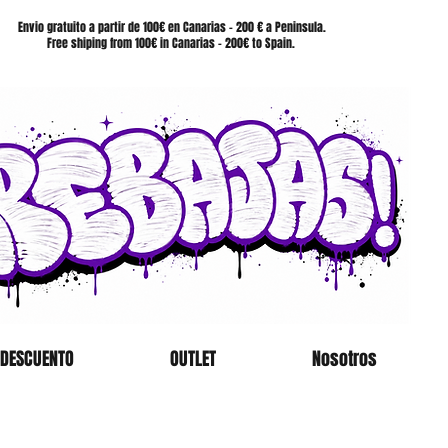
SHOP
Envio gratuito a partir de 100€ en Canarias - 200 € a Peninsula.
Free shiping from 100€ in Canarias - 200€ to Spain.
 DESCUENTO
OUTLET
Nosotros