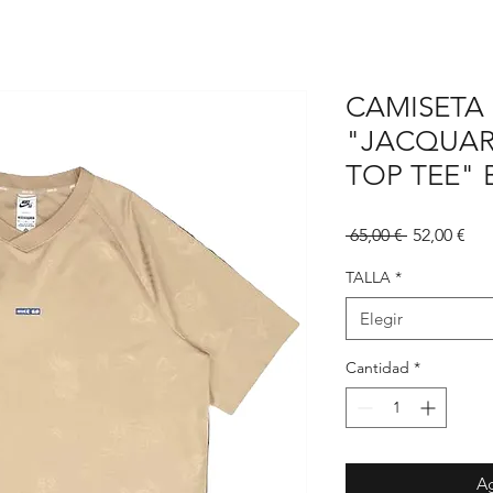
CAMISETA 
"JACQUAR
TOP TEE" 
Precio
Pre
 65,00 € 
52,00 €
de
ofe
TALLA
*
Elegir
Cantidad
*
Ag