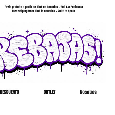
SHOP
Envio gratuito a partir de 100€ en Canarias - 200 € a Peninsula.
Free shiping from 100€ in Canarias - 200€ to Spain.
 DESCUENTO
OUTLET
Nosotros