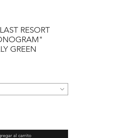
LAST RESORT
MONOGRAM"
LY GREEN
cio
rta
regar al carrito