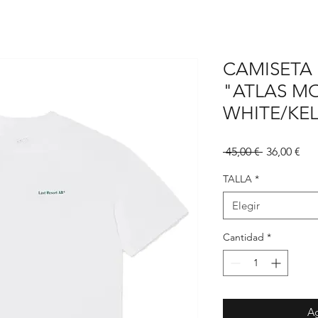
CAMISETA 
"ATLAS 
WHITE/KEL
Precio
Pre
 45,00 € 
36,00 €
de
ofe
TALLA
*
Elegir
Cantidad
*
Ag