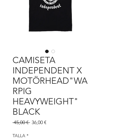
CAMISETA
INDEPENDENT X
MOTÖRHEAD"WA
RPIG
HEAVYWEIGHT"
BLACK
Precio
Precio
 45,00 € 
36,00 €
de
oferta
TALLA
*