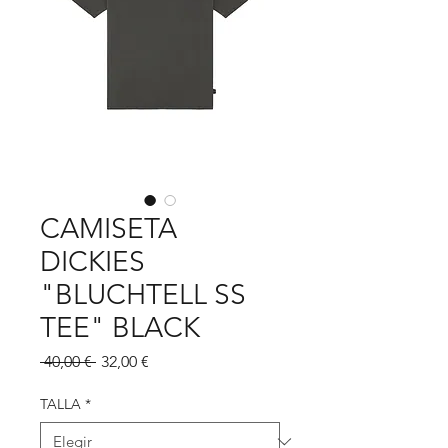
CAMISETA
DICKIES
"BLUCHTELL SS
TEE" BLACK
Precio
Precio
 40,00 € 
32,00 €
de
oferta
TALLA
*