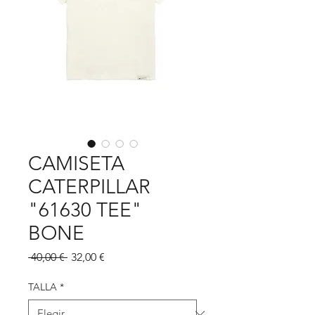
CAMISETA
CATERPILLAR
"61630 TEE"
BONE
Precio
Precio
 40,00 € 
32,00 €
de
oferta
TALLA
*