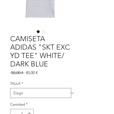
CAMISETA
ADIDAS "SKT EXC
YD TEE" WHITE/
DARK BLUE
Precio
Precio
 50,00 € 
40,00 €
de
oferta
TALLA
*
Cantidad
*