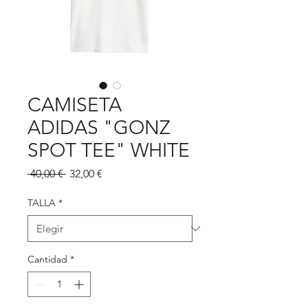
CAMISETA
ADIDAS "GONZ
SPOT TEE" WHITE
Precio
Precio
 40,00 € 
32,00 €
de
oferta
TALLA
*
Cantidad
*